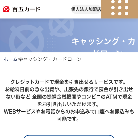
個人
法人
加盟店
紛失・盗難
会員ログイン
キャッシング・カ
個人のお客様
ードローン
ホーム
キャッシング・カードローン
キャンペーン
カード一覧
クレジットカードで現金を引き出せるサービスです。
お給料日前の急な出費や、出張先の銀行で預金が引き出せ
カードのサービス
ない時など
全国の提携金融機関やコンビニのATMで現金
をお引き出しいただけます。
WEBサービスやお電話からのお申込みで口座へお振込みも
よくある質問
可能です。
法人のお客様
加盟店のお客様