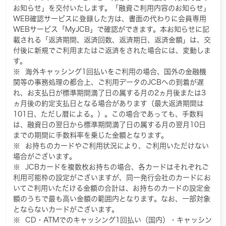
お知らせ」を交付いたします。「融資ご利用内容のお知らせ」
WEB確認サービスに登録した方は、書面の代わりに会員専用
WEBサービス「MyJCB」で確認ができます。本お知らせに記
載される「返済期間、返済回数、返済期日、返済金額」は、交
付後に新規でご利用またはご返済をされた場合には、変動しま
す。
海外キャッシング1回払いをご利用の場合、国外の金融機
関等の事務処理の都合上、ご利用データのJCBへの到着が遅
れ、お支払日が標準期間満了日の属する月の2ヵ月後または3
ヵ月後の約定支払日となる場合があります（最大返済期間は
101日、ただし暦による。）。この場合であっても、手数料
は、融資日の翌日から標準期間満了日の属する月の翌月10日
までの期間に手数料率を乗じた金額となります。
お持ちのカードやご利用状況により、ご利用いただけない
場合がございます。
JCBカードを複数枚お持ちの場合、各カードはそれぞれご
利用可能枠の設定がございますが、同一発行会社のカードにお
いてご利用いただける金額の合計は、お持ちのカードの設定金
額のうちで最も高い金額の範囲内となります。なお、一部対象
とならないカードがございます。
CD・ATMでのキャッシング1回払い（国内）・キャッシン