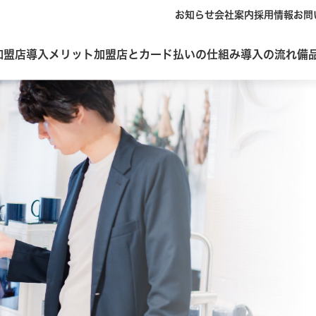
お知らせ
会社案内
採用情報
お問
加盟店導入メリット
加盟店とカード払いの仕組み
導入の流れ
備
個人のお客様
個人のお客様
加盟店のお客様
加盟店のお客様