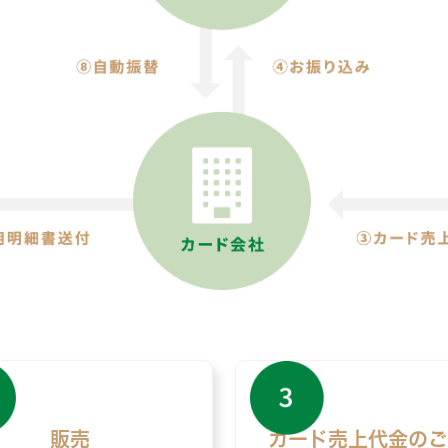
販売
カード売上代金の
ご