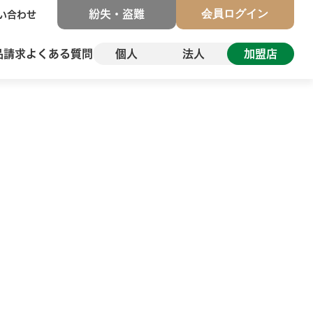
会員ログイン
紛失・盗難
い合わせ
品請求
よくある質問
個人
法人
加盟店
会員ログイン
会員ログイン