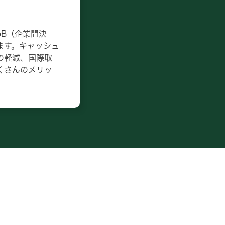
oB（企業間決
ます。キャッシュ
の軽減、国際取
くさんのメリッ